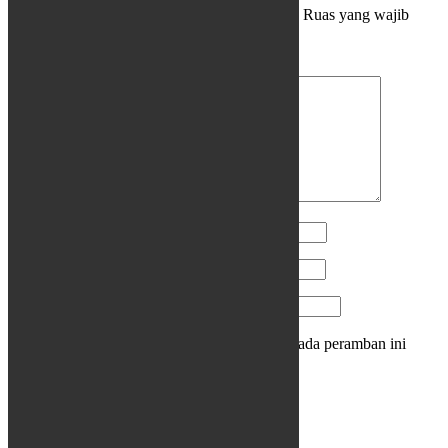
Alamat email Anda tidak akan dipublikasikan.
Ruas yang wajib
ditandai
*
Komentar
*
Nama
*
Email
*
Situs Web
Simpan nama, email, dan situs web saya pada peramban ini
untuk komentar saya berikutnya.