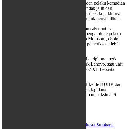
Pelaku mengancam korban hingga ketakutan, dan pelaku kemudian
kabur dengan kendaraan yang telah disiapkan tidak jauh dari
kejadian perkara. Korban yang sempat mengejar pelaku, akhirnya
melaporkan kejadian itu, ke Polsek Laweyan untuk penyelidikan.
Polsek Laweyan kemudian meminta keterangan saksi untuk
melakukan penyelidikan dan pengembangan mengarah ke pelaku.
Polisi berhasil menangkap pelaku di rumahnya Mojosongo Solo,
Rabu (13/5), untuk dibawa ke Mapolsek guna pemeriksaan lebih
lanjut.
Selain itu, polisi juga berhasil menyita sebuah handphone merk
Realme 5i beserta dusnya, satu buah tablet merk Lenovo, satu unit
sepeda motor Yamaha Mio Soul Nopol AD 4807 XH berserta
STNK sebagai barang bukti.
Atas perbuatan pelaku dikenai pasal 368 ayat 1 ke-3e KUHP, dan
atau pasal 365 ayat 1 ke-2e KUHP, tentang tindak pidana
perampasan dengan kekerasan, ancaman hukuman maksimal 9
tahun penjara.
(Ant/Cakram)
Sharing:
Cash on Delivery
Perampasan Handphone
Polresta Surakarta