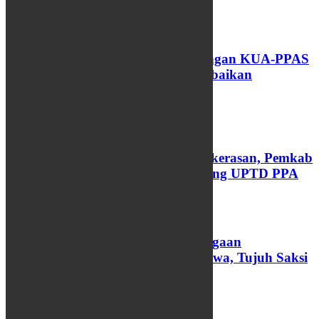
07/08/2026
0
Pemkab Semarang Ajukan Rancangan KUA-PPAS
Perubahan APBD 2026, Fokus Perbaikan
Infrastruktur dan Jalan
07/08/2026
0
Tingkatkan Pelayanan Korban Kekerasan, Pemkab
Semarang Resmi Operasikan Gedung UPTD PPA
07/08/2026
0
Polres Semarang Selidiki Kasus Dugaan
Perampokan Royal Phone Ambarawa, Tujuh Saksi
Diperiksa
Tinggalkan Balasan