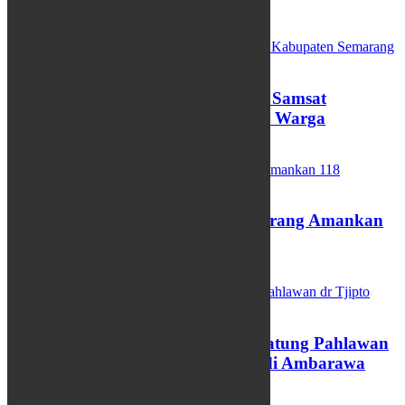
VIDEO
Pemutihan Pajak Kendaraan, Samsat
Kabupaten Semarang Diserbu Warga
11/04/2025
Razia Balap Liar, Polres Semarang Amankan
118 Kendaraaan
06/03/2025
Kirab Budaya Pemasangan Patung Pahlawan
dr Tjipto Mangoenkoesoemo di Ambarawa
05/03/2025