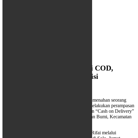
Rampas Handphone Melalui COD,
Pemuda di Solo Ditahan Polisi
15/05/2020
Redaksi
Headline
,
Regional
SOLO, Cakram.net
– Polres Kota Surakarta menahan seorang
warga yang mengaku sebagai pembeli yang melakukan perampasan
barang yang dijual melalui metode pembayaran “Cash on Delivery”
(COD), di kawasan Pasar Kabangan Kelurahan Bumi, Kecamatan
Laweyan Solo.
Kepala Polresta Surakarta Kombes Pol Andy Rifai melalui