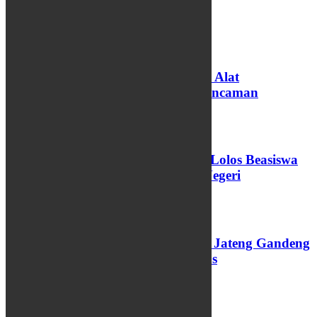
PENDIDIKAN
Koding dan AI Diproyeksikan Jadi Alat
Pembelajaran di Sekolah, Bukan Ancaman
06/08/2026
73 Santri dan Pengasuh Pesantren Lolos Beasiswa
Pemprov Jateng, 15 Kuliah Luar Negeri
04/08/2026
Perkuat Layanan PAUD, Pemprov Jateng Gandeng
Undip dan Luncurkan Modul Emas
03/08/2026