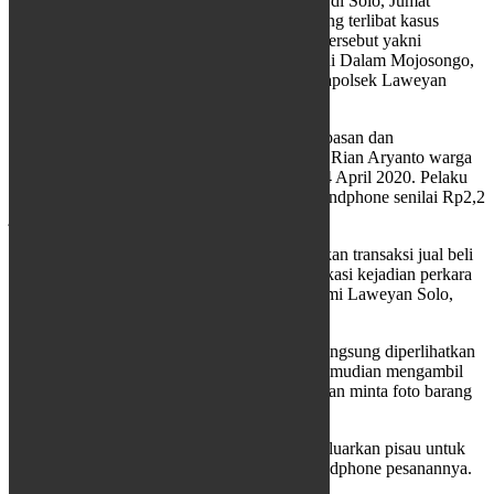
Kapolsek Laweyan Kompol Ari Sumarwono, di Solo, Jumat
(15/5/2020), mengatakan, seorang pemuda yang terlibat kasus
perampasan barang COD berupa handphone tersebut yakni
Narendra Aji Pratama (19) warga Jalan Rinjani Dalam Mojosongo,
Jebres, Solo, yang kini sedang diperiksa di Mapolsek Laweyan
untuk proses hukum.
Ari Sumarwono mengatakan peristiwa perampasan dan
pengancaman terhadap penjual melalui COD, Rian Aryanto warga
Juwiring Klaten tersebut terjadi pada tanggal 4 April 2020. Pelaku
dengan korban telah sepakat akan membeli handphone senilai Rp2,2
juta melalui daring.
Pelaku dan korban kemudian sepakat melakukan transaksi jual beli
handphone, dan keduanya akan bertemu di lokasi kejadian perkara
di kawasan Pasar Kabarangan, Kelurahan Bumi Laweyan Solo,
sesuai pesanan.
Saat bertemu handphone sesuai pesanannya langsung diperlihatkan
dan diletakan di atas jok kendaraan. Pelaku kemudian mengambil
barang pesanan, setelah selesai transaksi, korban minta foto barang
pesanan sebagai barang bukti untuk tokonya.
Namun, pelaku saat minta difoto justru mengeluarkan pisau untuk
mengancam korban, dan membawa kabur handphone pesanannya.