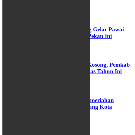
INFO WARGA
Rayakan Toleransi, Kota Semarang Gelar Pawai
Ogoh-Ogoh Lintas Budaya Akhir Pekan Ini
24/04/2026
Ratusan Jabatan Perangkat Desa Kosong, Pemkab
Batang Targetkan Rekrutmen Tuntas Tahun Ini
25/03/2026
PBTY XXI Resmi Dibuka, Intip Kemeriahan
Akulturasi Jawa-Tionghoa di Jantung Kota
Yogyakarta
26/02/2026