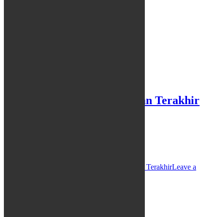
Iwan Fals Kenang Pertemuan Terakhir
dengan Glenn Fredly
08/04/2020
Redaksi
Hiburan
JAKARTA,…
Glenn Fredly
Iwan Fals
Kenangan
Pertemuan Terakhir
Leave a
comment
PENDIDIKAN