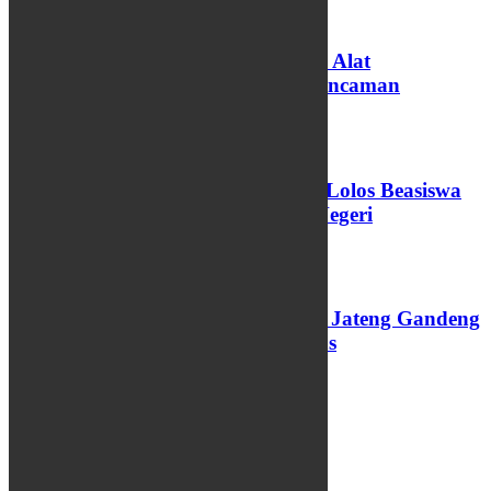
Koding dan AI Diproyeksikan Jadi Alat
Pembelajaran di Sekolah, Bukan Ancaman
06/08/2026
73 Santri dan Pengasuh Pesantren Lolos Beasiswa
Pemprov Jateng, 15 Kuliah Luar Negeri
04/08/2026
Perkuat Layanan PAUD, Pemprov Jateng Gandeng
Undip dan Luncurkan Modul Emas
03/08/2026
INFO WARGA