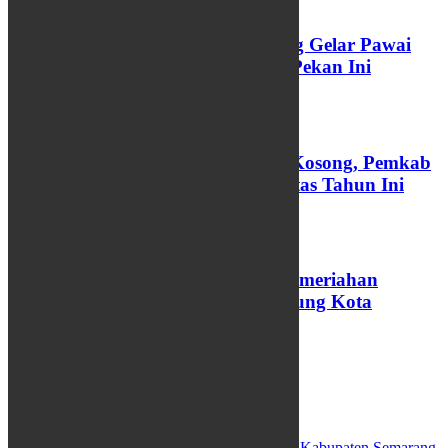
Rayakan Toleransi, Kota Semarang Gelar Pawai
Ogoh-Ogoh Lintas Budaya Akhir Pekan Ini
24/04/2026
Ratusan Jabatan Perangkat Desa Kosong, Pemkab
Batang Targetkan Rekrutmen Tuntas Tahun Ini
25/03/2026
PBTY XXI Resmi Dibuka, Intip Kemeriahan
Akulturasi Jawa-Tionghoa di Jantung Kota
Yogyakarta
26/02/2026
VIDEO