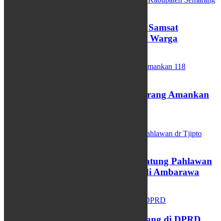
Pemutihan Pajak Kendaraan, Samsat
Kabupaten Semarang Diserbu Warga
11/04/2025
Razia Balap Liar, Polres Semarang Amankan
118 Kendaraaan
06/03/2025
Kirab Budaya Pemasangan Patung Pahlawan
dr Tjipto Mangoenkoesoemo di Ambarawa
05/03/2025
Pidato Perdana Bupati Semarang di DPRD