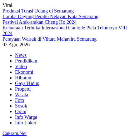
Viral
Produksi Terasi Udang di Semarang
Lomba Dayung Perahu Nelayan Kota Semarang
Festival Arak-arakan Cheng Ho 2024
Kejuaraan Terbuka Internasional Gantolle Piala Telomoyo VIII
2024
Perayaan Waisak di Vihara Mahavira Semarang
07 Agu, 2026
Skip
News
to
Pendidikan
content
Video
Ekonomi
Hiburan
Gaya Hidup
Properti
Wisata
Foto
Sosok
Opini
Info Warga
Info Loker
Cakram.Net