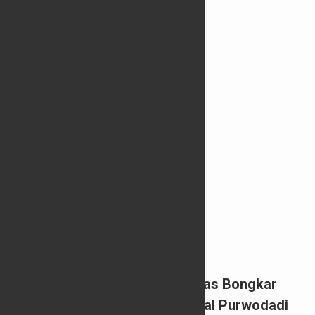
Resahkan Masyarakat, Petugas Bongkar
Paksa Karaoke Liar di Terminal Purwodadi