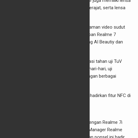
zoom 10 kali. Selanjutnya, kamera Realme juga memiliki lensa
sudut lebar 8MP dengan jangkauan 119 derajat, serta lensa
makro dan potret B&W beresolusi 2MP.
Kamera Realme 7 juga mendukung perekaman video sudut
lebar. Sementara untuk selfie, kamera depan Realme 7
dibekali lensa 16MP yang telah mendukung AI Beautiy dan
Mode Portrait.
Realme 7 juga telah mengantongi sertifikasi tahan uji TuV
Rheinland untuk skenario penggunaan sehari-hari, uji
ketahanan komponen dari lingkungan dengan berbagai
kondisi.
Menariknya, Realme secara spesial menghadirkan fitur NFC di
Realme 7 khusus pasar Indonesia.
Realme 7i
Realme juga membawa penerus seri “i” dengan Realme 7i
meluncur secara global di Indonesia. PR Manager Realme
Indonesia, Krisva Angnieszca, menjelaskan ponsel ini hadir