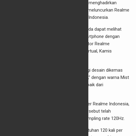
JAKARTA, Cakram.net
– Realme resmi menghadirkan
penerus seri angka, yakni Realme 7, juga meluncurkan Realme
7i untuk pertama kalinya secara global di Indonesia.
“Dengan tagline ’64MP Power Master’, Anda dapat melihat
komitmen kami untuk menghadirkan
smartphone
dengan
performa mumpuni,” ujar Marketing Director Realme
Indonesia, Palson Yi, dalam peluncuran virtual, Kamis
(17/9/2020).
Realme 7 membawa peningkatan dari segi desain dikemas
dalam desain yang “lebih
fresh
dan trendi,” dengan warna Mist
White dan Mist Blue, dan performa lebih baik dari
pendahulunya.
Mengusung layar 6,5 inci, Product Manager Realme Indonesia,
Felix Christian, mengatakan perangkat tersebut telah
mendukung
refresh rate
90Hz dengan sampling rate 120Hz.
“Artinya, Realme 7 dapat menangkap sentuhan 120 kali per