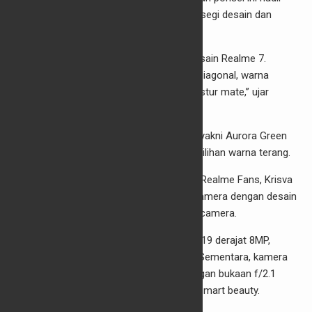
dengan beberapa peningkatan, yaitu dari segi desain dan
kamera.
“Desain Realme 7i cukup berbeda dari desain Realme 7.
Mengusung
mirror
desain, dengan garis diagonal, warna
gradasi dari gelap sampai terang dan tekstur mate,” ujar
Palson.
Realme 7i hadir dalam dua pilihan warna yakni Aurora Green
untuk warna gelap dan Polar Blue untuk pilihan warna terang.
Dengan mempertimbangkan permintaan Realme Fans, Krisva
mengatakan Realme membawa modul kamera dengan desain
kekinian dengan konfigurasi 64MP Quad-camera.
Realme 7i juga dibekali lensa ultra-wide 119 derajat 8MP,
lensa potret 2MP dan lensa makro 2MP. Sementara, kamera
depan 16MP dengan sensor IMX471 dengan bukaan f/2.1
yang mendukung efek bokeh dan mode smart beauty.