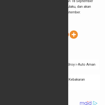
flash sale Rp3,099 juta yang akan diadakan 18 September
10.00 WIB di realme.com, Lazada dan Akulaku, dan akan
tersedia di seluruh Indonesia pada 19 September.
(Ant/Cakram)
Sharing:
Harga
Ponsel Pintar
Realme 7
Realme 7i
Navigasi
DFSK Pastikan Layanan Purna Jual Glroy i-Auto Aman
pos
Diduga Ada Unsur Pidana, Penanganan Kebakaran
Gedung Kejagung Naik ke Penyidikan