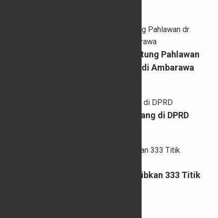
06/03/2025
Kirab Budaya Pemasangan Patung Pahlawan
dr Tjipto Mangoenkoesoemo di Ambarawa
05/03/2025
Pidato Perdana Bupati Semarang di DPRD
04/03/2025
Satpol PP Kab Semarang Tertibkan 333 Titik
Reklame pada Januari 2025
07/02/2025