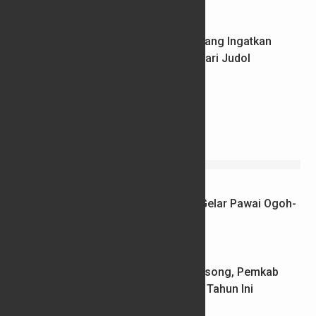
03/08/2026
Dewan Pendidikan Kabupaten Semarang Ingatkan
Kepala Sekolah Jaga Moral dan Hindari Judol
31/07/2026
INFO WARGA
Rayakan Toleransi, Kota Semarang Gelar Pawai Ogoh-
Ogoh Lintas Budaya Akhir Pekan Ini
24/04/2026
Ratusan Jabatan Perangkat Desa Kosong, Pemkab
Batang Targetkan Rekrutmen Tuntas Tahun Ini
25/03/2026