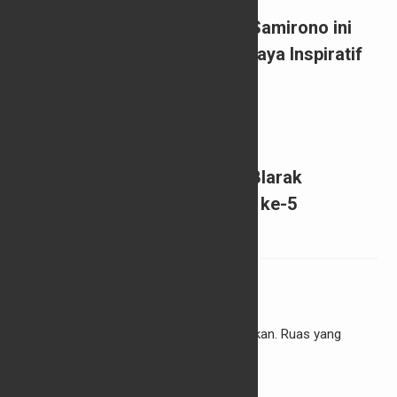
Membanggakan, Gadis Asal Samirono ini
Sabet Penghargaan Putri Kebaya Inspiratif
Indonesia
25/11/2023
0
‘Blakasuta’, Saat Komunitas Blarak
Purbalingga Unjuk Gigi Tahun ke-5
Tinggalkan Balasan
Alamat email Anda tidak akan dipublikasikan.
Ruas yang
wajib ditandai
*
Komentar
*