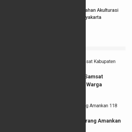
PBTY XXI Resmi Dibuka, Intip Kemeriahan Akulturasi
Jawa-Tionghoa di Jantung Kota Yogyakarta
26/02/2026
VIDEO
Pemutihan Pajak Kendaraan, Samsat
Kabupaten Semarang Diserbu Warga
11/04/2025
Razia Balap Liar, Polres Semarang Amankan
118 Kendaraaan