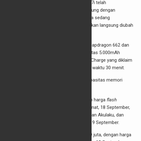
Mengusung ukuran 6,5 inci, layar Realme 7i telah
mendukung
refresh rate
90Hz yang didukung dengan
mode
auto-switch
. “Ini mempermudah jika sedang
menggunakan apps tidak support 90Hz akan langsung diubah
ke 60Hz,” kata Krisva.
Performa Realme 7i juga dipersenjatai Snapdragon 662 dan
ditunjang dengan baterai besar berkapasitas 5.000mAh
dengan pengisian daya cepat 18W Quick Charge yang diklaim
mampu mengisi 32 persen baterai dalam waktu 30 menit.
Realme 7 dan Realme 7i hadir dengan kapasitas memori
besar, yaitu RAM 8GB dan ROM 128GB.
Realme 7 dibanderol Rp3,999 juta, dengan harga
flash
sale
Rp3,899 juta yang akan diadakan Jumat, 18 September,
pukul 13.00 WIB di realme.com, Shopee dan Akulaku, dan
akan tersedia di seluruh Indonesia pada 19 September.
Sementara, Realme 7i dibanderol Rp3,199 juta, dengan harga