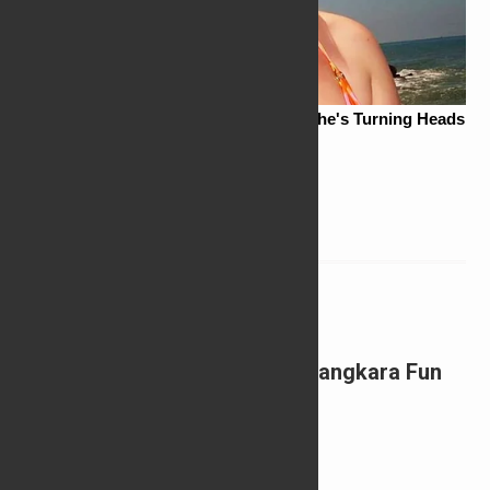
Related Posts
14/07/2024
0
Pelari Ambarawa Juarai Bhayangkara Fun
Run Polres Semarang
02/07/2024
0