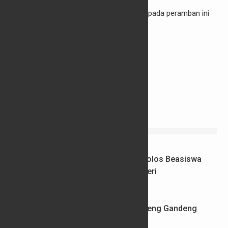
Simpan nama, email, dan situs web saya pada peramban ini
untuk komentar saya berikutnya.
PENDIDIKAN
73 Santri dan Pengasuh Pesantren Lolos Beasiswa
Pemprov Jateng, 15 Kuliah Luar Negeri
04/08/2026
Perkuat Layanan PAUD, Pemprov Jateng Gandeng
Undip dan Luncurkan Modul Emas