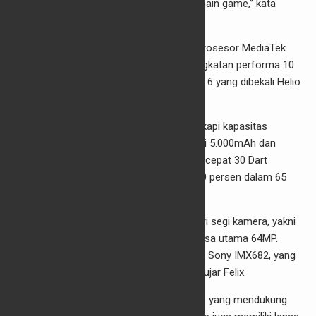
detik, sehingga tidak ada
delay
saat bermain game,” kata
Felix.
Dari segi performa, Realme 7 ditenagai prosesor MediaTek
Helio G95, yang disebut membawa peningkatan performa 10
kali lipat dibanding pendahulunya, Realme 6 yang dibekali Helio
G93.
Performa perangkat tersebut juga dilengkapi kapasitas
baterai lebih besar dari sebelumnya, yakni 5.000mAh dan
dilengkapi dengan teknologi pengisi daya cepat 30 Dart
Charge, yang diklaim mampu mengisi 100 persen dalam 65
menit.
Realme 7 juga mendapat peningkatan dari segi kamera, yakni
Quad-camera generasi kedua dengan lensa utama 64MP.
“Generasi kedua kini hadir dengan sensor Sony IMX682, yang
mampu menangkap cahaya lebih cepat,” ujar Felix.
Lensa utama 64MP memiliki bukaan f/1.8 yang mendukung