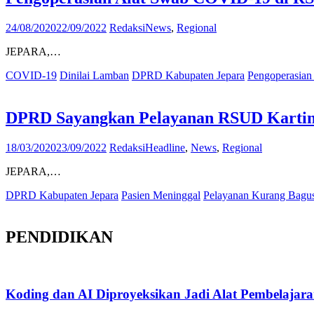
24/08/2020
22/09/2022
Redaksi
News
,
Regional
JEPARA,…
COVID-19
Dinilai Lamban
DPRD Kabupaten Jepara
Pengoperasian
DPRD Sayangkan Pelayanan RSUD Kartini
18/03/2020
23/09/2022
Redaksi
Headline
,
News
,
Regional
JEPARA,…
DPRD Kabupaten Jepara
Pasien Meninggal
Pelayanan Kurang Bagu
PENDIDIKAN
Koding dan AI Diproyeksikan Jadi Alat Pembelajar