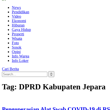
News
Pendidikan
Video
Ekonomi
Hiburan
Gaya Hidup
Properti
Wisata
Foto
Sosok
Opini
Info Warga
Info Loker
Cari Berita
Search
for:
Tag:
DPRD Kabupaten Jepara
Pengoperasian Alat Swab COVID-19 di RS