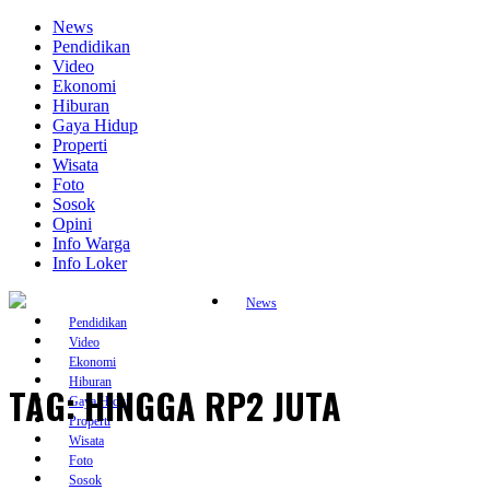
Skip
News
to
Pendidikan
content
Video
Ekonomi
Hiburan
Gaya Hidup
Properti
Wisata
Foto
Sosok
Opini
Info Warga
Info Loker
News
Pendidikan
Video
Ekonomi
Hiburan
TAG:
HINGGA RP2 JUTA
Gaya Hidup
Properti
Wisata
Foto
Sosok