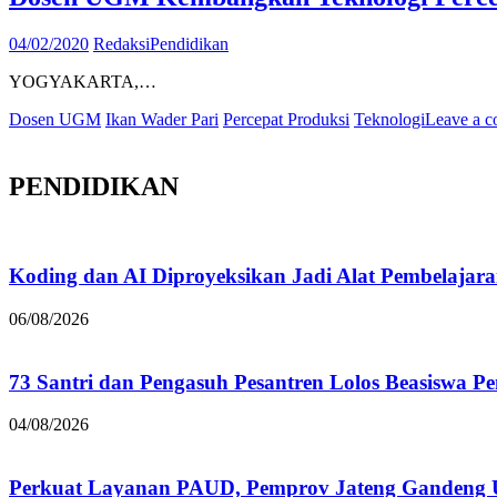
04/02/2020
Redaksi
Pendidikan
YOGYAKARTA,…
Dosen UGM
Ikan Wader Pari
Percepat Produksi
Teknologi
Leave a 
PENDIDIKAN
Koding dan AI Diproyeksikan Jadi Alat Pembelajar
06/08/2026
73 Santri dan Pengasuh Pesantren Lolos Beasiswa P
04/08/2026
Perkuat Layanan PAUD, Pemprov Jateng Gandeng