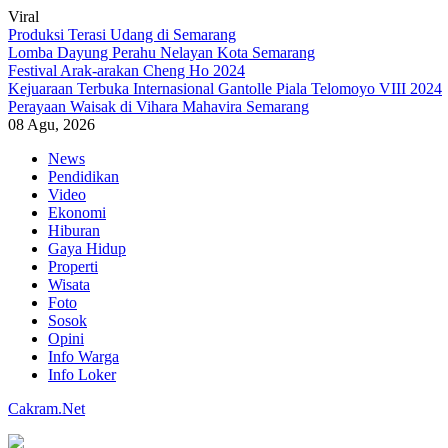
Viral
Produksi Terasi Udang di Semarang
Lomba Dayung Perahu Nelayan Kota Semarang
Festival Arak-arakan Cheng Ho 2024
Kejuaraan Terbuka Internasional Gantolle Piala Telomoyo VIII 2024
Perayaan Waisak di Vihara Mahavira Semarang
08 Agu, 2026
Skip
News
to
Pendidikan
content
Video
Ekonomi
Hiburan
Gaya Hidup
Properti
Wisata
Foto
Sosok
Opini
Info Warga
Info Loker
Cakram.Net