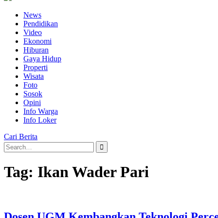
News
Pendidikan
Video
Ekonomi
Hiburan
Gaya Hidup
Properti
Wisata
Foto
Sosok
Opini
Info Warga
Info Loker
Cari Berita
Search
for:
Tag:
Ikan Wader Pari
Dosen UGM Kembangkan Teknologi Percep