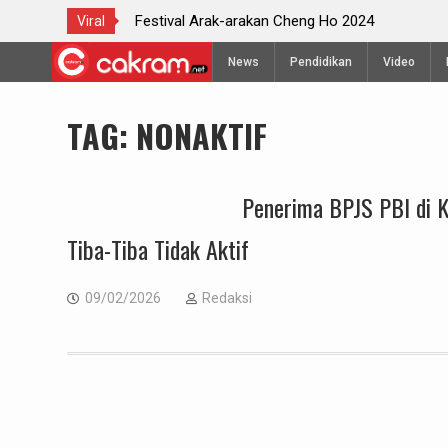
 Semarang
Festival Arak-arakan Cheng Ho 2024
Viral
Skip
News
Pendidikan
Video
to
content
TAG:
NONAKTIF
Penerima BPJS PBI di 
Tiba-Tiba Tidak Aktif
09/02/2026
Redaksi