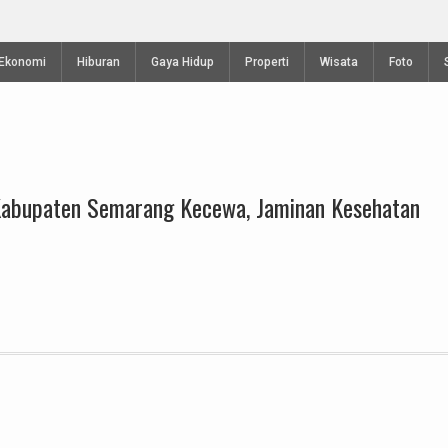
Kejuaraan Terbuka Internasional Gantolle Piala
Telomoyo VIII 2024
Ekonomi
Hiburan
Gaya Hidup
Properti
Wisata
Foto
Kabupaten Semarang Kecewa, Jaminan Kesehatan