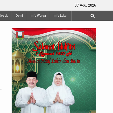
Perayaan Waisak di Vihara Mahavira Semarang
07 Agu, 2026
Produksi 
Sosok
Opini
Info Warga
Info Loker