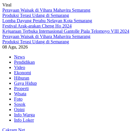
Viral
Perayaan Waisak di Vihara Mahavira Semarang
Produksi Terasi Udang di Semarang
Lomba Dayung Perahu Nelayan Kota Semarang
Festival Arak-arakan Cheng Ho 2024
Kejuaraan Terbuka Internasional Gantolle Piala Telomoyo VIII 2024
Perayaan Waisak di Vihara Mahavira Semarang
Produksi Terasi Udang di Semarang
08 Agu, 2026
Skip
News
to
Pendidikan
content
Video
Ekonomi
Hiburan
Gaya Hidup
Properti
Wisata
Foto
Sosok
Opini
Info Warga
Info Loker
Cakram.Net