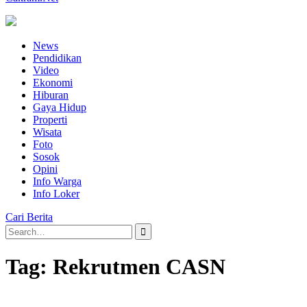
News
Pendidikan
Video
Ekonomi
Hiburan
Gaya Hidup
Properti
Wisata
Foto
Sosok
Opini
Info Warga
Info Loker
Cari Berita
Search
for:
Tag:
Rekrutmen CASN