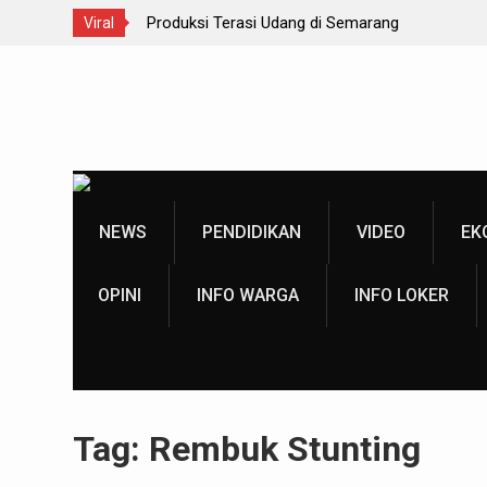
Produksi Terasi Udang di Semarang
Viral
Lomba Dayung Perahu Nelayan Kota Semarang
Skip
Festival Arak-arakan Cheng Ho 2024
to
Kejuaraan Terbuka Internasional Gantolle Piala
content
Telomoyo VIII 2024
Perayaan Waisak di Vihara Mahavira Semarang
NEWS
PENDIDIKAN
VIDEO
EK
OPINI
INFO WARGA
INFO LOKER
Tag:
Rembuk Stunting