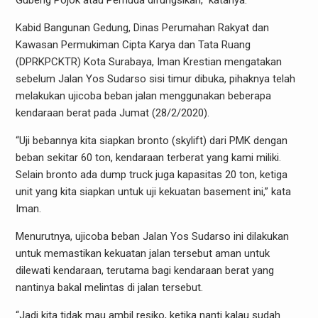
Gubeng Pojok atau Pemuda difungsikan,” katanya.
Kabid Bangunan Gedung, Dinas Perumahan Rakyat dan
Kawasan Permukiman Cipta Karya dan Tata Ruang
(DPRKPCKTR) Kota Surabaya, Iman Krestian mengatakan
sebelum Jalan Yos Sudarso sisi timur dibuka, pihaknya telah
melakukan ujicoba beban jalan menggunakan beberapa
kendaraan berat pada Jumat (28/2/2020).
“Uji bebannya kita siapkan bronto (skylift) dari PMK dengan
beban sekitar 60 ton, kendaraan terberat yang kami miliki.
Selain bronto ada dump truck juga kapasitas 20 ton, ketiga
unit yang kita siapkan untuk uji kekuatan basement ini,” kata
Iman.
Menurutnya, ujicoba beban Jalan Yos Sudarso ini dilakukan
untuk memastikan kekuatan jalan tersebut aman untuk
dilewati kendaraan, terutama bagi kendaraan berat yang
nantinya bakal melintas di jalan tersebut.
“Jadi kita tidak mau ambil resiko, ketika nanti kalau sudah