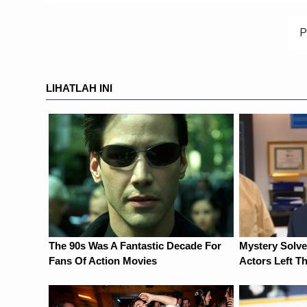
pos
P