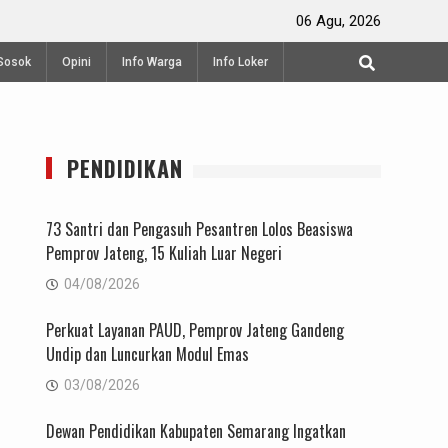
Perayaan Waisak di Vihara Mahavira Semarang
06 Agu, 2026
Produksi 
Sosok
Opini
Info Warga
Info Loker
PENDIDIKAN
73 Santri dan Pengasuh Pesantren Lolos Beasiswa
Pemprov Jateng, 15 Kuliah Luar Negeri
04/08/2026
Perkuat Layanan PAUD, Pemprov Jateng Gandeng
Undip dan Luncurkan Modul Emas
03/08/2026
Dewan Pendidikan Kabupaten Semarang Ingatkan