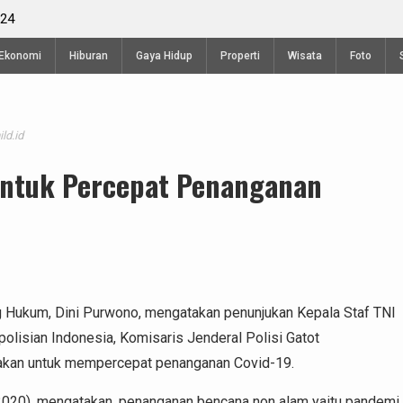
Kejuaraan Terbuka Internasional Gantolle Piala
Telomoyo VIII 2024
Ekonomi
Hiburan
Gaya Hidup
Properti
Wisata
Foto
ld.id
Untuk Percepat Penanganan
g Hukum, Dini Purwono, mengatakan penunjukan Kepala Staf TNI
olisian Indonesia, Komisaris Jenderal Polisi Gatot
jakan untuk mempercepat penanganan Covid-19.
/2020), mengatakan, penanganan bencana non alam yaitu pandemi