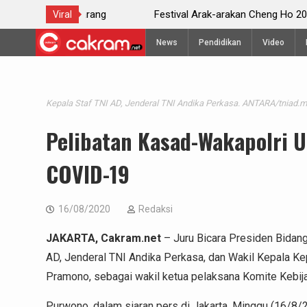
 Semarang
Festival Arak-arakan Cheng Ho 2024
Viral
Skip
News
Pendidikan
Video
to
content
Kepala Staf TNI AD, Jenderal TNI Andika Perkasa. ANTARA/tniad.mi
Pelibatan Kasad-Wakapolri 
COVID-19
16/08/2020
Redaksi
JAKARTA, Cakram.net
– Juru Bicara Presiden Bidan
AD, Jenderal TNI Andika Perkasa, dan Wakil Kepala Kep
Pramono, sebagai wakil ketua pelaksana Komite Kebi
Purwono, dalam siaran pers di Jakarta, Minggu (16/8