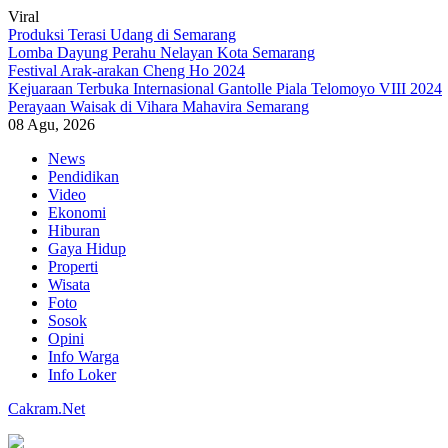
Viral
Produksi Terasi Udang di Semarang
Lomba Dayung Perahu Nelayan Kota Semarang
Festival Arak-arakan Cheng Ho 2024
Kejuaraan Terbuka Internasional Gantolle Piala Telomoyo VIII 2024
Perayaan Waisak di Vihara Mahavira Semarang
08 Agu, 2026
Skip
News
to
Pendidikan
content
Video
Ekonomi
Hiburan
Gaya Hidup
Properti
Wisata
Foto
Sosok
Opini
Info Warga
Info Loker
Cakram.Net