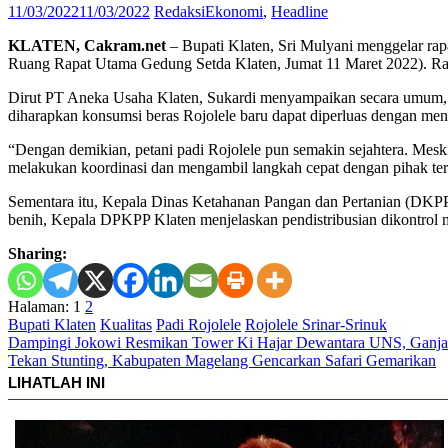
11/03/2022
11/03/2022
Redaksi
Ekonomi
,
Headline
KLATEN, Cakram.net
– Bupati Klaten, Sri Mulyani menggelar rap
Ruang Rapat Utama Gedung Setda Klaten, Jumat 11 Maret 2022). Rapat
Dirut PT Aneka Usaha Klaten, Sukardi menyampaikan secara umum, b
diharapkan konsumsi beras Rojolele baru dapat diperluas dengan men
“Dengan demikian, petani padi Rojolele pun semakin sejahtera. Meski
melakukan koordinasi dan mengambil langkah cepat dengan pihak ter
Sementara itu, Kepala Dinas Ketahanan Pangan dan Pertanian (DKPP)
benih, Kepala DPKPP Klaten menjelaskan pendistribusian dikontrol 
Sharing:
Halaman:
1
2
Bupati Klaten
Kualitas
Padi Rojolele
Rojolele Srinar-Srinuk
Navigasi
Dampingi Jokowi Resmikan Tower Ki Hajar Dewantara UNS, Ganjar 
Tekan Stunting, Kabupaten Magelang Gencarkan Safari Gemarikan
pos