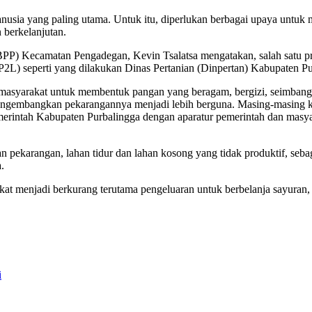
sia yang paling utama. Untuk itu, diperlukan berbagai upaya untuk m
 berkelanjutan.
(BPP) Kecamatan Pengadegan, Kevin Tsalatsa mengatakan, salah satu
P2L) seperti yang dilakukan Dinas Pertanian (Dinpertan) Kabupaten Pu
masyarakat untuk membentuk pangan yang beragam, bergizi, seimban
ngembangkan pekarangannya menjadi lebih berguna. Masing-masing ke
Pemerintah Kabupaten Purbalingga dengan aparatur pemerintah dan mas
n pekarangan, lahan tidur dan lahan kosong yang tidak produktif, se
.
t menjadi berkurang terutama pengeluaran untuk berbelanja sayuran, ha
i