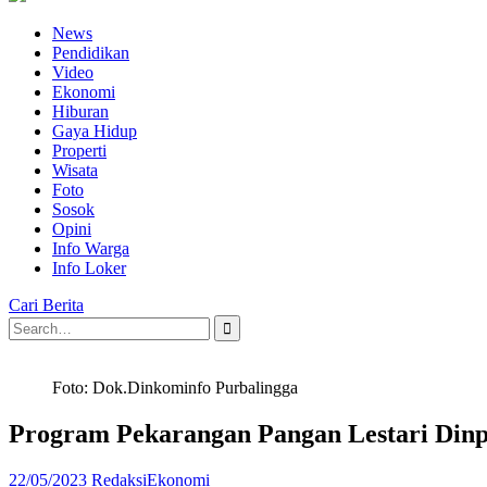
News
Pendidikan
Video
Ekonomi
Hiburan
Gaya Hidup
Properti
Wisata
Foto
Sosok
Opini
Info Warga
Info Loker
Cari Berita
Search
for:
Foto: Dok.Dinkominfo Purbalingga
Program Pekarangan Pangan Lestari Din
22/05/2023
Redaksi
Ekonomi