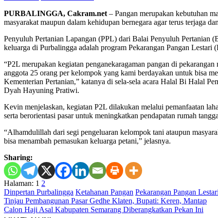
PURBALINGGA, Cakram.net
– Pangan merupakan kebutuhan manu
masyarakat maupun dalam kehidupan bernegara agar terus terjaga dan
Penyuluh Pertanian Lapangan (PPL) dari Balai Penyuluh Pertanian 
keluarga di Purbalingga adalah program Pekarangan Pangan Lestari (
“P2L merupakan kegiatan penganekaragaman pangan di pekarangan 
anggota 25 orang per kelompok yang kami berdayakan untuk bisa me
Kementerian Pertanian,” katanya di sela-sela acara Halal Bi Halal 
Dyah Hayuning Pratiwi.
Kevin menjelaskan, kegiatan P2L dilakukan melalui pemanfaatan laha
serta berorientasi pasar untuk meningkatkan pendapatan rumah tangga
“Alhamdulillah dari segi pengeluaran kelompok tani ataupun masyaraka
bisa menambah pemasukan keluarga petani,” jelasnya.
Sharing:
Halaman:
1
2
Dinpertan Purbalingga
Ketahanan Pangan
Pekarangan Pangan Lestar
Navigasi
Tinjau Pembangunan Pasar Gedhe Klaten, Bupati: Keren, Mantap
Calon Haji Asal Kabupaten Semarang Diberangkatkan Pekan Ini
pos