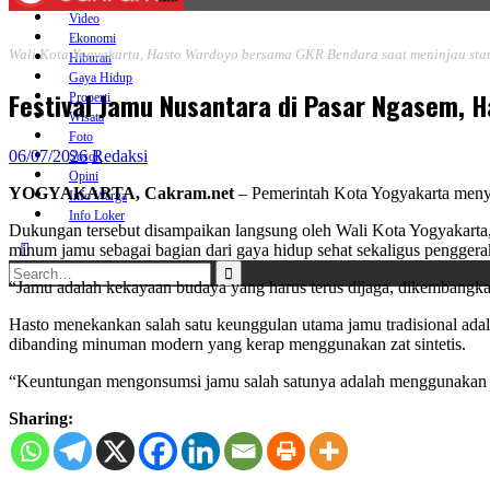
Video
Ekonomi
Wali Kota Yogyakarta, Hasto Wardoyo bersama GKR Bendara saat meninjau stan
Hiburan
Gaya Hidup
Festival Jamu Nusantara di Pasar Ngasem, 
Properti
Wisata
Foto
06/07/2026
Redaksi
Sosok
Opini
YOGYAKARTA, Cakram.net
– Pemerintah Kota Yogyakarta menya
Info Warga
Info Loker
Dukungan tersebut disampaikan langsung oleh Wali Kota Yogyakarta
minum jamu sebagai bagian dari gaya hidup sehat sekaligus pengger
Search
“Jamu adalah kekayaan budaya yang harus terus dijaga, dikembangkan
for:
Hasto menekankan salah satu keunggulan utama jamu tradisional ada
dibanding minuman modern yang kerap menggunakan zat sintetis.
“Keuntungan mengonsumsi jamu salah satunya adalah menggunakan war
Sharing: