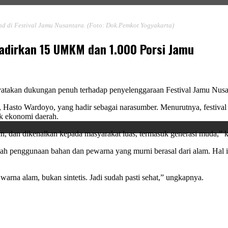
d di Festival Jamu Nusantara. (Foto: Dok.Pemkot Yogyakarta)
Hadirkan 15 UMKM dan 1.000 Porsi Jamu
takan dukungan penuh terhadap penyelenggaraan Festival Jamu Nusant
, Hasto Wardoyo, yang hadir sebagai narasumber. Menurutnya, festiv
ak ekonomi daerah.
, dan dikenalkan kepada masyarakat luas, termasuk generasi muda,” k
lah penggunaan bahan dan pewarna yang murni berasal dari alam. Hal 
na alam, bukan sintetis. Jadi sudah pasti sehat,” ungkapnya.