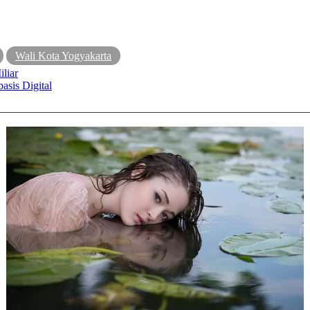
Wali Kota Yogyakarta
liar
asis Digital