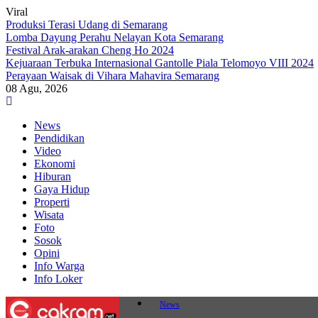
Viral
Produksi Terasi Udang di Semarang
Lomba Dayung Perahu Nelayan Kota Semarang
Festival Arak-arakan Cheng Ho 2024
Kejuaraan Terbuka Internasional Gantolle Piala Telomoyo VIII 2024
Perayaan Waisak di Vihara Mahavira Semarang
08 Agu, 2026
Skip
to
News
content
Pendidikan
Video
Ekonomi
Hiburan
Gaya Hidup
Properti
Wisata
Foto
Sosok
Opini
Info Warga
Info Loker
News
Pendidikan