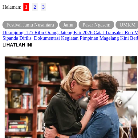
Halaman:
1
2
3
Festival Jamu Nusantara
Jamu
Pasar Ngasem
UMKM
Navigasi
Dikunjungi 125 Ribu Orang, Jateng Fair 2026 Catat Transaksi Rp5 Mi
Sipanda Dirilis, Dokumentasi Kegiatan Pimpinan Magelang Kini Berb
pos