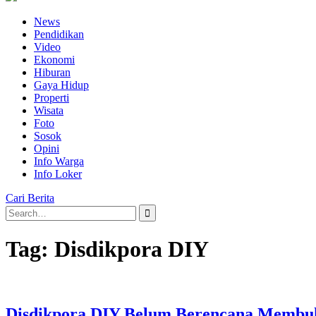
News
Pendidikan
Video
Ekonomi
Hiburan
Gaya Hidup
Properti
Wisata
Foto
Sosok
Opini
Info Warga
Info Loker
Cari Berita
Search
for:
Tag:
Disdikpora DIY
Disdikpora DIY Belum Berencana Memb