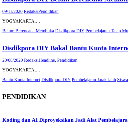
09/11/2020
Redaksi
Pendidikan
YOGYAKARTA,…
Belum Berencana Membuka
Disdikpora DIY
Pembelajaran Tatap M
Disdikpora DIY Bakal Bantu Kuota Inte
20/08/2020
Redaksi
Headline
,
Pendidikan
YOGYAKARTA,…
Bantu Kuota Internet
Disdikpora DIY
Pembelajaran Jarak Jauh
Sisw
PENDIDIKAN
Koding dan AI Diproyeksikan Jadi Alat Pembelajar