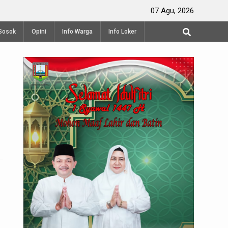
Perayaan Waisak di Vihara Mahavira Semarang
07 Agu, 2026
Produksi 
Sosok
Opini
Info Warga
Info Loker