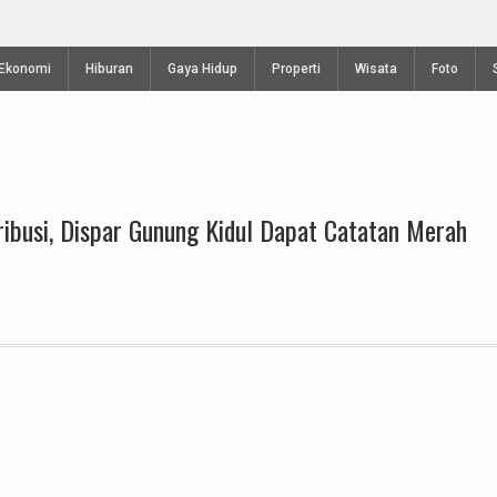
Kejuaraan Terbuka Internasional Gantolle Piala
Telomoyo VIII 2024
Ekonomi
Hiburan
Gaya Hidup
Properti
Wisata
Foto
ribusi, Dispar Gunung Kidul Dapat Catatan Merah