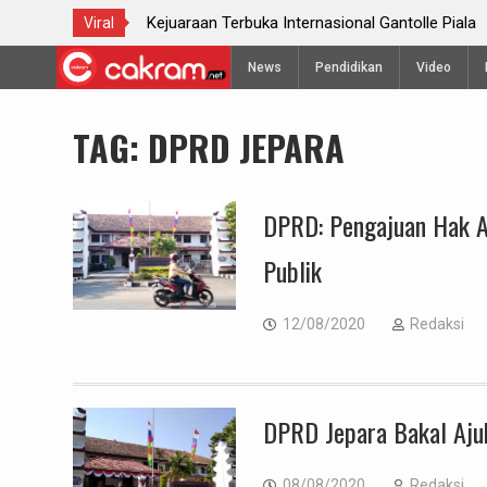
Kejuaraan Terbuka Internasional Gantolle Piala
Viral
Telomoyo VIII 2024
Skip
News
Pendidikan
Video
to
content
TAG:
DPRD JEPARA
DPRD: Pengajuan Hak 
Publik
12/08/2020
Redaksi
DPRD Jepara Bakal Aju
08/08/2020
Redaksi