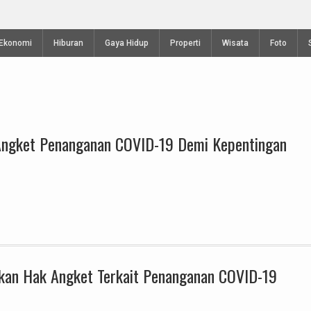
Perayaan Waisak di Vihara Mahavira Semarang
Ekonomi
Hiburan
Gaya Hidup
Properti
Wisata
Foto
Angket Penanganan COVID-19 Demi Kepentingan
kan Hak Angket Terkait Penanganan COVID-19