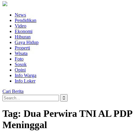
News
Pendidikan
Video
Ekonomi
Hiburan
Gaya Hidup
Properti
Wisata
Foto
Sosok
Opini
Info Warga
Info Loker
Cari Berita
Search
for:
Tag:
Dua Perwira TNI AL PDP
Meninggal