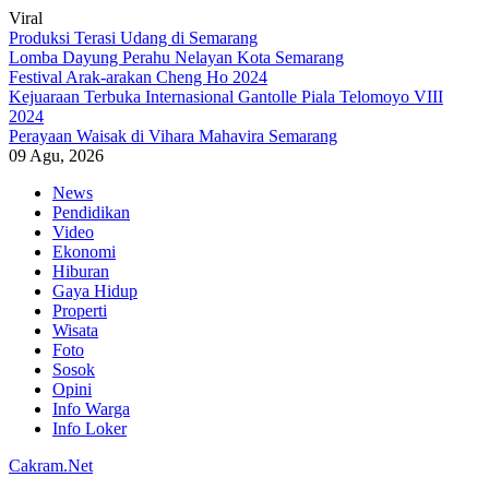
Viral
Produksi Terasi Udang di Semarang
Lomba Dayung Perahu Nelayan Kota Semarang
Festival Arak-arakan Cheng Ho 2024
Kejuaraan Terbuka Internasional Gantolle Piala Telomoyo VIII
2024
Perayaan Waisak di Vihara Mahavira Semarang
09 Agu, 2026
Skip
News
to
Pendidikan
content
Video
Ekonomi
Hiburan
Gaya Hidup
Properti
Wisata
Foto
Sosok
Opini
Info Warga
Info Loker
Cakram.Net