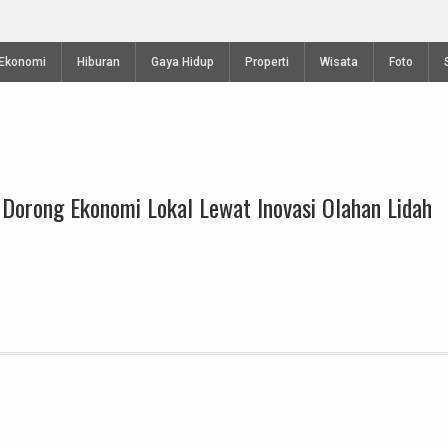
antolle Piala
Perayaan Waisak di Vihara Mahavira Semar
Ekonomi
Hiburan
Gaya Hidup
Properti
Wisata
Foto
Dorong Ekonomi Lokal Lewat Inovasi Olahan Lidah