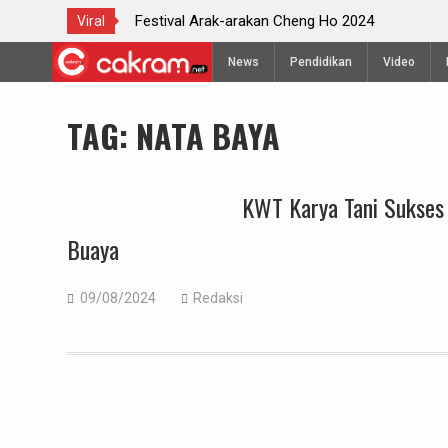
Cheng Ho 2024
Kejuaraan Terbuka Internasional G
Viral
Telomoyo VIII 2024
Skip
News
Pendidikan
Video
to
content
TAG:
NATA BAYA
KWT Karya Tani Sukses 
Buaya
09/08/2024
Redaksi