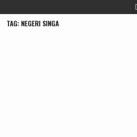
Skip
Cari Berita
to
content
TAG:
NEGERI SINGA