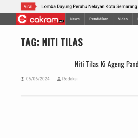
ayung Perahu Nelayan Kota Semarang
Festival Arak-ara
Viral
Skip
News
Pendidikan
Video
to
content
TAG:
NITI TILAS
Niti Tilas Ki Ageng Pan
05/06/2024
Redaksi