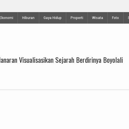
kan Cheng Ho 2024
Kejuaraan Terbuka Internasio
Telomoyo VIII 2024
Ekonomi
Hiburan
Gaya Hidup
Properti
Wisata
Foto
danaran Visualisasikan Sejarah Berdirinya Boyolali