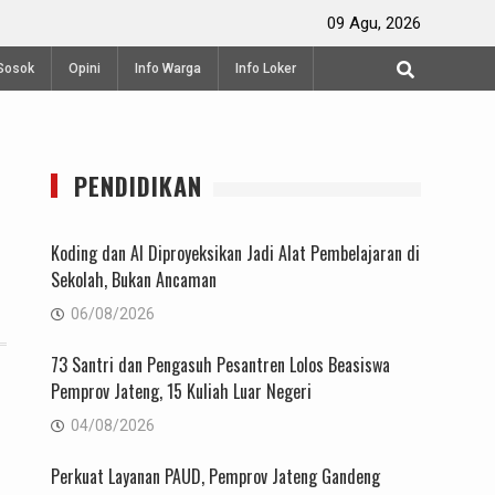
nal Gantolle Piala
Perayaan Waisak di Vihara Mahavira S
09 Agu, 2026
Sosok
Opini
Info Warga
Info Loker
PENDIDIKAN
Koding dan AI Diproyeksikan Jadi Alat Pembelajaran di
Sekolah, Bukan Ancaman
06/08/2026
73 Santri dan Pengasuh Pesantren Lolos Beasiswa
Pemprov Jateng, 15 Kuliah Luar Negeri
04/08/2026
Perkuat Layanan PAUD, Pemprov Jateng Gandeng