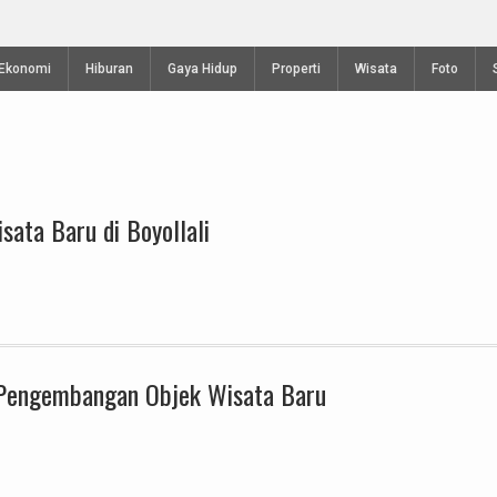
Kejuaraan Terbuka Internasional Gantolle Piala
Telomoyo VIII 2024
Ekonomi
Hiburan
Gaya Hidup
Properti
Wisata
Foto
sata Baru di Boyollali
Pengembangan Objek Wisata Baru