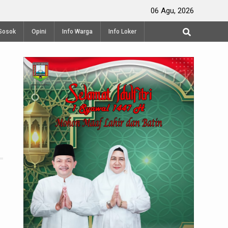
Perayaan Waisak di Vihara Mahavira Semarang
06 Agu, 2026
Produksi 
Sosok
Opini
Info Warga
Info Loker