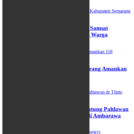
Pemutihan Pajak Kendaraan, Samsat
Kabupaten Semarang Diserbu Warga
11/04/2025
Razia Balap Liar, Polres Semarang Amankan
118 Kendaraaan
06/03/2025
Kirab Budaya Pemasangan Patung Pahlawan
dr Tjipto Mangoenkoesoemo di Ambarawa
05/03/2025