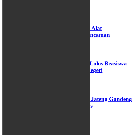
PENDIDIKAN
Koding dan AI Diproyeksikan Jadi Alat
Pembelajaran di Sekolah, Bukan Ancaman
06/08/2026
73 Santri dan Pengasuh Pesantren Lolos Beasiswa
Pemprov Jateng, 15 Kuliah Luar Negeri
04/08/2026
Perkuat Layanan PAUD, Pemprov Jateng Gandeng
Undip dan Luncurkan Modul Emas
03/08/2026