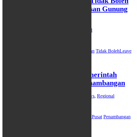
Gubernur Jateng Tegaskan Tidak Boleh
Ada Penambangan di Kawasan Gunung
Slamet
08/12/2025
Redaksi
Headline
,
News
,
Regional
JAKARTA,…
Gubernur Jateng
Gunung Slamet
Penambangan
Tidak Boleh
Leave
a comment
Gubernur Jateng Minta Pemerintah
Pusat Tak Asal Beri Izin Penambangan
03/12/2021
21/09/2022
Redaksi
Headline
,
News
,
Regional
SEMARANG,…
Ganjar Pranowo
Gubernur Jateng
Pemerintah Pusat
Penambangan
Tak Asal Beri Izin
Leave a comment