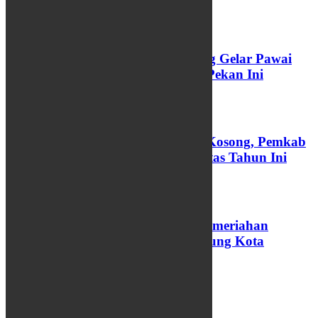
INFO WARGA
Rayakan Toleransi, Kota Semarang Gelar Pawai
Ogoh-Ogoh Lintas Budaya Akhir Pekan Ini
24/04/2026
Ratusan Jabatan Perangkat Desa Kosong, Pemkab
Batang Targetkan Rekrutmen Tuntas Tahun Ini
25/03/2026
PBTY XXI Resmi Dibuka, Intip Kemeriahan
Akulturasi Jawa-Tionghoa di Jantung Kota
Yogyakarta
26/02/2026
VIDEO