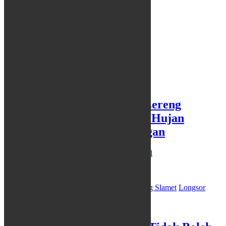
Kajian ESDM: Longsor di Lereng
Gunung Slamet Disebabkan Hujan
Ekstrem, Bukan Penambangan
28/01/2026
Redaksi
Headline
,
News
,
Regional
SEMARANG,…
Hujan Ekstrem
Kajian ESDM
Lereng Gunung Slamet
Longsor
Penambangan
Leave a comment