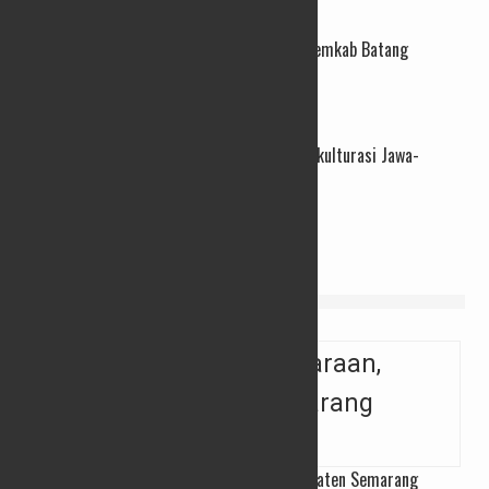
24/04/2026
Ratusan Jabatan Perangkat Desa Kosong, Pemkab Batang
Targetkan Rekrutmen Tuntas Tahun Ini
25/03/2026
PBTY XXI Resmi Dibuka, Intip Kemeriahan Akulturasi Jawa-
Tionghoa di Jantung Kota Yogyakarta
26/02/2026
VIDEO
Pemutihan Pajak Kendaraan, Samsat Kabupaten Semarang