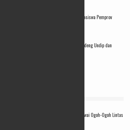
06/08/2026
73 Santri dan Pengasuh Pesantren Lolos Beasiswa Pemprov
Jateng, 15 Kuliah Luar Negeri
04/08/2026
Perkuat Layanan PAUD, Pemprov Jateng Gandeng Undip dan
Luncurkan Modul Emas
03/08/2026
INFO WARGA
Rayakan Toleransi, Kota Semarang Gelar Pawai Ogoh-Ogoh Lintas
Budaya Akhir Pekan Ini