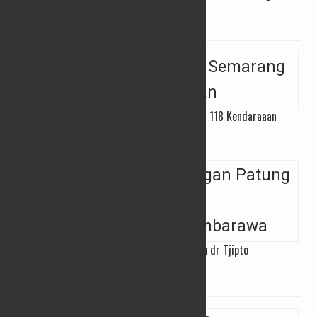
Diserbu Warga
11/04/2025
Razia Balap Liar, Polres Semarang Amankan 118 Kendaraaan
06/03/2025
Kirab Budaya Pemasangan Patung Pahlawan dr Tjipto
Mangoenkoesoemo di Ambarawa
05/03/2025