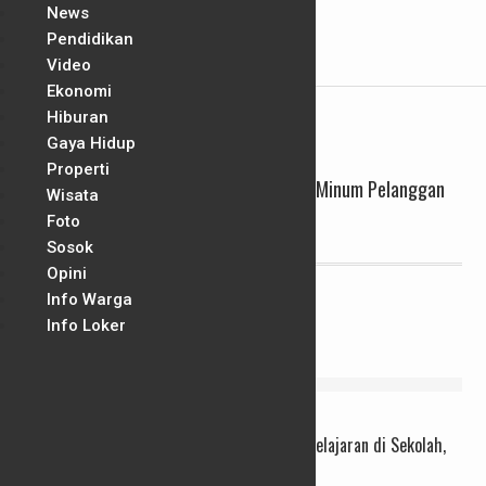
News
Pendidikan
Skip
Video
Cari Berita
to
Ekonomi
content
Hiburan
TAG:
PERPAMSI DIY
Gaya Hidup
Properti
Perpamsi Harus Perhatikan Kualitas Air Minum Pelanggan
Wisata
Foto
25/10/2022
Redaksi
Sosok
Opini
Info Warga
Info Loker
PENDIDIKAN
Koding dan AI Diproyeksikan Jadi Alat Pembelajaran di Sekolah,
Bukan Ancaman