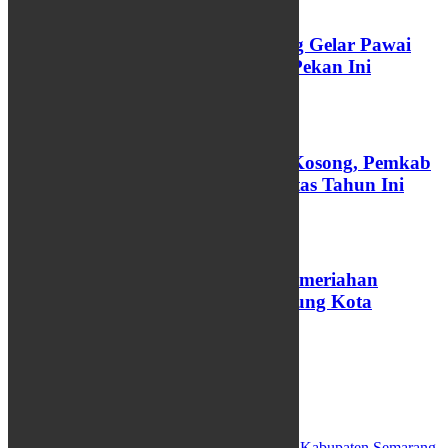
Rayakan Toleransi, Kota Semarang Gelar Pawai
Ogoh-Ogoh Lintas Budaya Akhir Pekan Ini
24/04/2026
Ratusan Jabatan Perangkat Desa Kosong, Pemkab
Batang Targetkan Rekrutmen Tuntas Tahun Ini
25/03/2026
PBTY XXI Resmi Dibuka, Intip Kemeriahan
Akulturasi Jawa-Tionghoa di Jantung Kota
Yogyakarta
26/02/2026
VIDEO