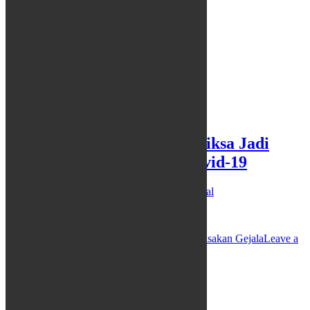
Rasakan Gejala Enggan Periksa Jadi
Pemicu Lonjakan Kasus Covid-19
26/06/2021
22/09/2022
Redaksi
News
,
Regional
REMBANG,…
Enggan Periksa
Kasus COVID-19
Pemicu
Rasakan Gejala
Leave a
comment
PENDIDIKAN