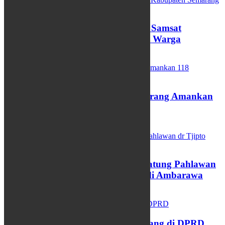
Pemutihan Pajak Kendaraan, Samsat
Kabupaten Semarang Diserbu Warga
11/04/2025
Razia Balap Liar, Polres Semarang Amankan
118 Kendaraaan
06/03/2025
Kirab Budaya Pemasangan Patung Pahlawan
dr Tjipto Mangoenkoesoemo di Ambarawa
05/03/2025
Pidato Perdana Bupati Semarang di DPRD