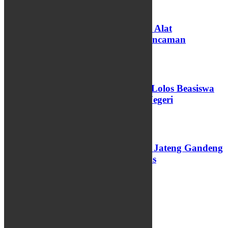
Koding dan AI Diproyeksikan Jadi Alat
Pembelajaran di Sekolah, Bukan Ancaman
06/08/2026
73 Santri dan Pengasuh Pesantren Lolos Beasiswa
Pemprov Jateng, 15 Kuliah Luar Negeri
04/08/2026
Perkuat Layanan PAUD, Pemprov Jateng Gandeng
Undip dan Luncurkan Modul Emas
03/08/2026
INFO WARGA