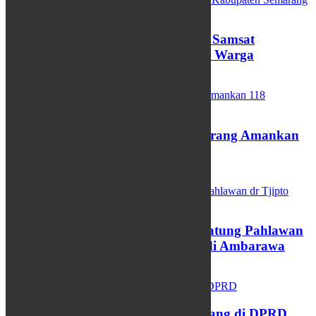
Pemutihan Pajak Kendaraan, Samsat
Kabupaten Semarang Diserbu Warga
11/04/2025
Razia Balap Liar, Polres Semarang Amankan
118 Kendaraaan
06/03/2025
Kirab Budaya Pemasangan Patung Pahlawan
dr Tjipto Mangoenkoesoemo di Ambarawa
05/03/2025
Pidato Perdana Bupati Semarang di DPRD