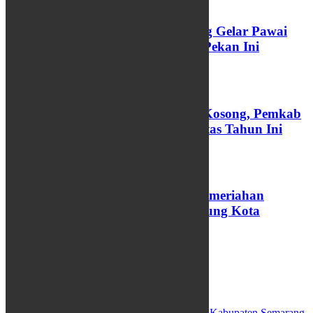
Rayakan Toleransi, Kota Semarang Gelar Pawai
Ogoh-Ogoh Lintas Budaya Akhir Pekan Ini
24/04/2026
Ratusan Jabatan Perangkat Desa Kosong, Pemkab
Batang Targetkan Rekrutmen Tuntas Tahun Ini
25/03/2026
PBTY XXI Resmi Dibuka, Intip Kemeriahan
Akulturasi Jawa-Tionghoa di Jantung Kota
Yogyakarta
26/02/2026
VIDEO