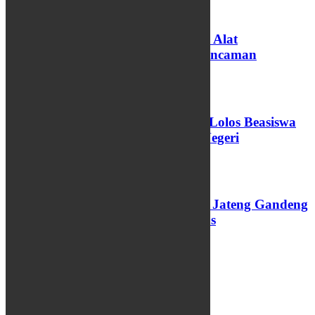
Koding dan AI Diproyeksikan Jadi Alat
Pembelajaran di Sekolah, Bukan Ancaman
06/08/2026
73 Santri dan Pengasuh Pesantren Lolos Beasiswa
Pemprov Jateng, 15 Kuliah Luar Negeri
04/08/2026
Perkuat Layanan PAUD, Pemprov Jateng Gandeng
Undip dan Luncurkan Modul Emas
03/08/2026
INFO WARGA