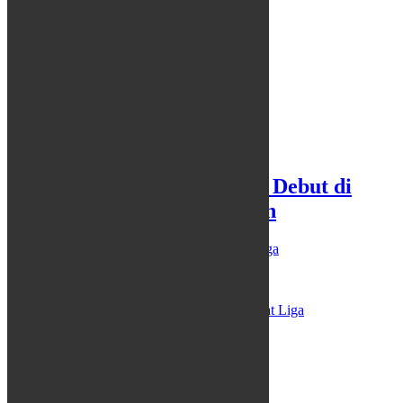
Beni Oktovianto Bidik Laga Debut di
Persib Saat Liga Dilanjutkan
04/06/2020
25/09/2023
Redaksi
News
,
Olahraga
JAKARTA,…
Beni Oktovianto
Bidik Laga Debut
Persib
Saat Liga
Dilanjutkan
Leave a comment
PENDIDIKAN