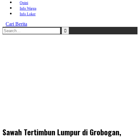
Opini
Info Warga
Info Loker
Cari Berita
Search
for:
Sawah Tertimbun Lumpur di Grobogan,