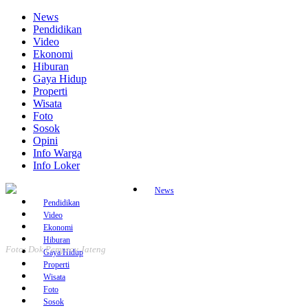
Skip
News
to
Pendidikan
content
Video
Ekonomi
Hiburan
Gaya Hidup
Properti
Wisata
Foto
Sosok
Opini
Info Warga
Info Loker
News
Pendidikan
Video
Ekonomi
Hiburan
Foto: Dok.Pemprov Jateng
Gaya Hidup
Properti
Wisata
Foto
Sosok