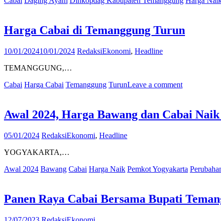
Cabai
Daging Ayam
Dinkopdag Kabupaten Temanggung
Harga Nai
Harga Cabai di Temanggung Turun
10/01/2024
10/01/2024
Redaksi
Ekonomi
,
Headline
TEMANGGUNG,…
Cabai
Harga Cabai
Temanggung
Turun
Leave a comment
Awal 2024, Harga Bawang dan Cabai Naik
05/01/2024
Redaksi
Ekonomi
,
Headline
YOGYAKARTA,…
Awal 2024
Bawang
Cabai
Harga Naik
Pemkot Yogyakarta
Perubaha
Panen Raya Cabai Bersama Bupati Tema
12/07/2023
Redaksi
Ekonomi