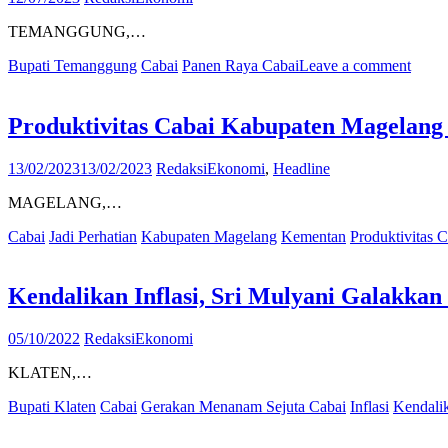
TEMANGGUNG,…
Bupati Temanggung
Cabai
Panen Raya Cabai
Leave a comment
Produktivitas Cabai Kabupaten Magelang
13/02/2023
13/02/2023
Redaksi
Ekonomi
,
Headline
MAGELANG,…
Cabai
Jadi Perhatian
Kabupaten Magelang
Kementan
Produktivitas C
Kendalikan Inflasi, Sri Mulyani Galakk
05/10/2022
Redaksi
Ekonomi
KLATEN,…
Bupati Klaten
Cabai
Gerakan Menanam Sejuta Cabai
Inflasi
Kendalik