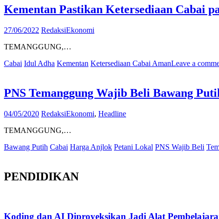
Kementan Pastikan Ketersediaan Cabai p
27/06/2022
Redaksi
Ekonomi
TEMANGGUNG,…
Cabai
Idul Adha
Kementan
Ketersediaan Cabai Aman
Leave a comme
PNS Temanggung Wajib Beli Bawang Putih
04/05/2020
Redaksi
Ekonomi
,
Headline
TEMANGGUNG,…
Bawang Putih
Cabai
Harga Anjlok
Petani Lokal
PNS Wajib Beli
Tem
PENDIDIKAN
Koding dan AI Diproyeksikan Jadi Alat Pembelajar