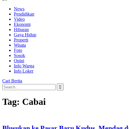
News
Pendidikan
Video
Ekonomi
Hiburan
Gaya Hidup
Properti
Wisata
Foto
Sosok
Opini
Info Warga
Info Loker
Cari Berita
Search
for:
Tag:
Cabai
Blusukan ke Pasar Baru Kudus, Mendag d