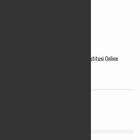
Ditreskrimsus Polda Jateng Ungkap Prostitusi Online
Threesome, 2 Tersangka Diamankan
19/11/2021
Redaksi
PENDIDIKAN