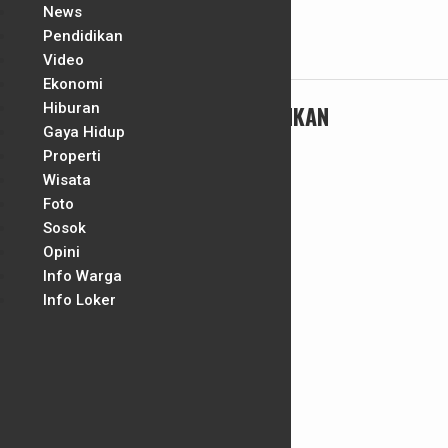
News
Pendidikan
Skip
Video
Cari Berita
to
Ekonomi
content
Hiburan
TAG:
DUA TERSANGKA DIAMANKAN
Gaya Hidup
Properti
Wisata
Foto
Sosok
Opini
Info Warga
Info Loker