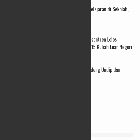
Koding dan AI Diproyeksikan Jadi Alat Pembelajaran di Sekolah,
Bukan Ancaman
06/08/2026
73 Santri dan Pengasuh Pesantren Lolos
Beasiswa Pemprov Jateng, 15 Kuliah Luar Negeri
04/08/2026
Perkuat Layanan PAUD, Pemprov Jateng Gandeng Undip dan
Luncurkan Modul Emas
03/08/2026
INFO WARGA