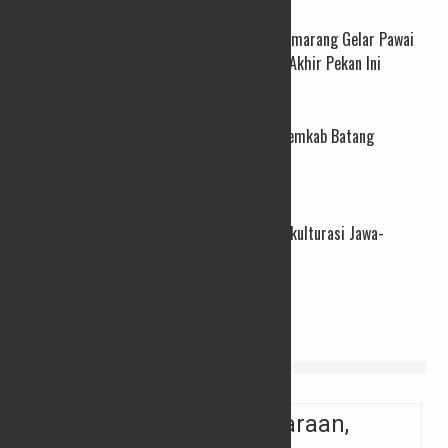
Rayakan Toleransi, Kota Semarang Gelar Pawai
Ogoh-Ogoh Lintas Budaya Akhir Pekan Ini
24/04/2026
Ratusan Jabatan Perangkat Desa Kosong, Pemkab Batang
Targetkan Rekrutmen Tuntas Tahun Ini
25/03/2026
PBTY XXI Resmi Dibuka, Intip Kemeriahan Akulturasi Jawa-
Tionghoa di Jantung Kota Yogyakarta
26/02/2026
VIDEO