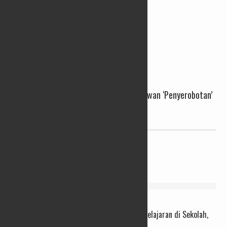
Tanah Aset Pemkab Semarang Masih Rawan ‘Penyerobotan’
01/08/2024
Redaksi
PENDIDIKAN
Koding dan AI Diproyeksikan Jadi Alat Pembelajaran di Sekolah,
Bukan Ancaman