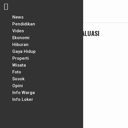
Skip
News
Cari Berita
to
Pendidikan
content
Video
TAG:
INVENTARISASI DAN REVALUASI
Ekonomi
Hiburan
Gaya Hidup
Properti
Wisata
Foto
Sosok
Opini
Info Warga
Info Loker