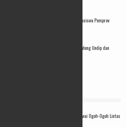
06/08/2026
73 Santri dan Pengasuh Pesantren Lolos Beasiswa Pemprov
Jateng, 15 Kuliah Luar Negeri
04/08/2026
Perkuat Layanan PAUD, Pemprov Jateng Gandeng Undip dan
Luncurkan Modul Emas
03/08/2026
INFO WARGA
Rayakan Toleransi, Kota Semarang Gelar Pawai Ogoh-Ogoh Lintas
Budaya Akhir Pekan Ini