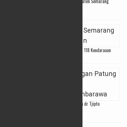
Pemutihan Pajak Kendaraan, Samsat Kabupaten Semarang
Diserbu Warga
11/04/2025
Razia Balap Liar, Polres Semarang Amankan 118 Kendaraaan
06/03/2025
Kirab Budaya Pemasangan Patung Pahlawan dr Tjipto
Mangoenkoesoemo di Ambarawa
05/03/2025