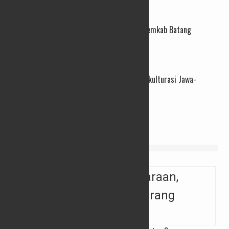
24/04/2026
Ratusan Jabatan Perangkat Desa Kosong, Pemkab Batang
Targetkan Rekrutmen Tuntas Tahun Ini
25/03/2026
PBTY XXI Resmi Dibuka, Intip Kemeriahan Akulturasi Jawa-
Tionghoa di Jantung Kota Yogyakarta
26/02/2026
VIDEO