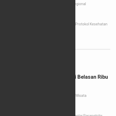
29/06/2020
Redaksi
News
,
Regional
YOGYAKARTA,Cakram.net…
Asita DIY
New Normal
Promosi Destinasi
Protokol Kesehatan
Wisata Terbuka
Leave a comment
Pantai Parangtritis Dikunjungi Belasan Ribu
Orang Wisatawan
29/06/2020
Redaksi
Hiburan
,
Wisata
BANTUL,Cakram.net…
Belasan Ribu Pengunjung
New Normal
Pantai Parangtritis