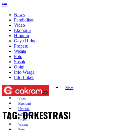
Skip
to
News
content
Pendidikan
Video
Ekonomi
Hiburan
Gaya Hidup
Properti
Wisata
Foto
Sosok
Opini
Info Warga
Info Loker
News
Pendidikan
Video
Ekonomi
Hiburan
TAG:
ORKESTRASI
Gaya Hidup
Properti
Wisata
Foto