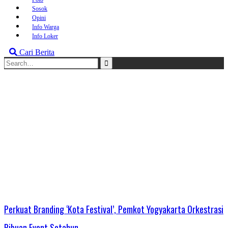
Sosok
Opini
Info Warga
Info Loker
Cari Berita
Search
for:
Perkuat Branding ‘Kota Festival’, Pemkot Yogyakarta Orkestrasi
Ribuan Event Setahun