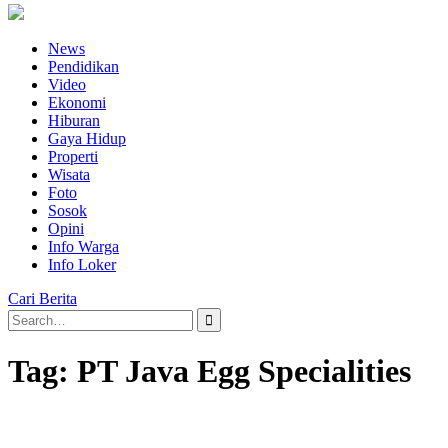
News
Pendidikan
Video
Ekonomi
Hiburan
Gaya Hidup
Properti
Wisata
Foto
Sosok
Opini
Info Warga
Info Loker
Cari Berita
Search
for:
Tag:
PT Java Egg Specialities