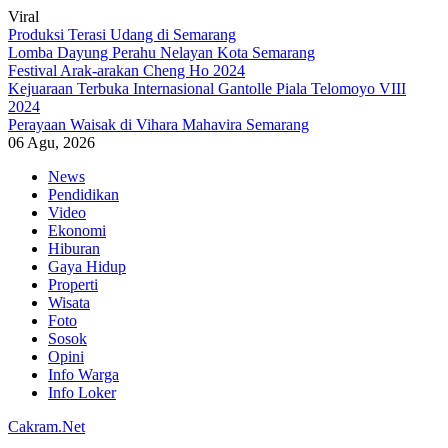
Viral
Produksi Terasi Udang di Semarang
Lomba Dayung Perahu Nelayan Kota Semarang
Festival Arak-arakan Cheng Ho 2024
Kejuaraan Terbuka Internasional Gantolle Piala Telomoyo VIII
2024
Perayaan Waisak di Vihara Mahavira Semarang
06 Agu, 2026
Skip
News
to
Pendidikan
content
Video
Ekonomi
Hiburan
Gaya Hidup
Properti
Wisata
Foto
Sosok
Opini
Info Warga
Info Loker
Cakram.Net