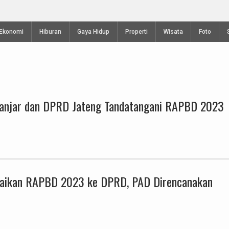
 Waisak di Vihara Mahavira Semarang
Produksi Terasi U
Ekonomi
Hiburan
Gaya Hidup
Properti
Wisata
Foto
Ganjar dan DPRD Jateng Tandatangani RAPBD 2023
aikan RAPBD 2023 ke DPRD, PAD Direncanakan