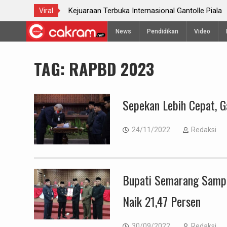
Kejuaraan Terbuka Internasional Gantolle Piala
Perayaan
Viral
Telomoyo VIII 2024
Skip
News
Pendidikan
Video
to
content
TAG:
RAPBD 2023
Sepekan Lebih Cepat, 
24/11/2022
Redaksi
Bupati Semarang Samp
Naik 21,47 Persen
30/09/2022
Redaksi