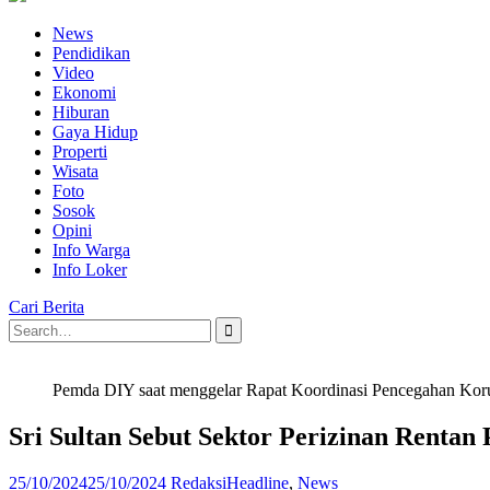
News
Pendidikan
Video
Ekonomi
Hiburan
Gaya Hidup
Properti
Wisata
Foto
Sosok
Opini
Info Warga
Info Loker
Cari Berita
Search
for:
Pemda DIY saat menggelar Rapat Koordinasi Pencegahan Korup
Sri Sultan Sebut Sektor Perizinan Rentan
25/10/2024
25/10/2024
Redaksi
Headline
,
News