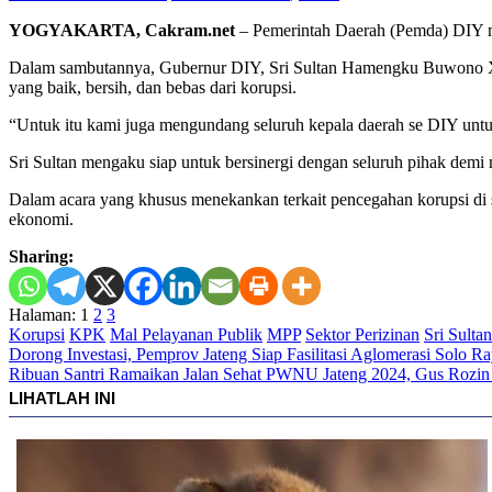
YOGYAKARTA, Cakram.net
– Pemerintah Daerah (Pemda) DIY m
Dalam sambutannya, Gubernur DIY, Sri Sultan Hamengku Buwono X m
yang baik, bersih, dan bebas dari korupsi.
“Untuk itu kami juga mengundang seluruh kepala daerah se DIY untuk 
Sri Sultan mengaku siap untuk bersinergi dengan seluruh pihak demi
Dalam acara yang khusus menekankan terkait pencegahan korupsi di 
ekonomi.
Sharing:
Halaman:
1
2
3
Korupsi
KPK
Mal Pelayanan Publik
MPP
Sektor Perizinan
Sri Sult
Navigasi
Dorong Investasi, Pemprov Jateng Siap Fasilitasi Aglomerasi Solo R
Ribuan Santri Ramaikan Jalan Sehat PWNU Jateng 2024, Gus Rozin
pos